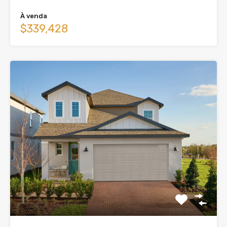
À venda
$339,428