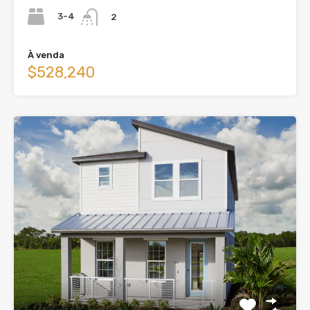
3-4
2
À venda
$528,240