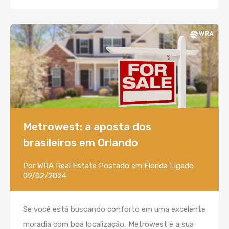
Metrowest: a aposta dos
brasileiros em Orlando
Por
WRA Real Estate
Postado em
Florida
Ligado
09/02/2024
Se você está buscando conforto em uma excelente
moradia com boa localização, Metrowest é a sua