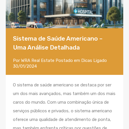
Sistema de Saúde Americano –
Uma Análise Detalhada
Por
WRA Real Estate
Postado em
Dicas
Ligado
30/01/2024
O sistema de saúde americano se destaca por ser
um dos mais avançados, mas também um dos mais
caros do mundo. Com uma combinação única de
serviços públicos e privados, o sistema americano
oferece uma qualidade de atendimento de ponta,
mas também enfrenta críticas por questões de